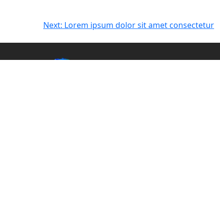
Navegação
Next:
Lorem ipsum dolor sit amet consectetur
de
artigos
SOBRE
SERVIÇOS
EQUIPA
CONTACTOS
PT
Política de privacidade
Política de Cookies