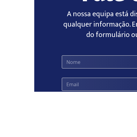
A nossa equipa está di
qualquer informação. E
do formulário ou
(
c
o
p
y
)
*