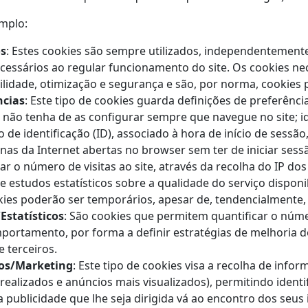
mplo:
os
: Estes cookies são sempre utilizados, independentement
cessários ao regular funcionamento do site. Os cookies ne
lidade, otimização e segurança e são, por norma, cookies p
ncias
: Este tipo de cookies guarda definições de preferênci
 não tenha de as configurar sempre que navegue no site; id
de identificação (ID), associado à hora de início de sessã
inas da Internet abertas no browser sem ter de iniciar ses
r o número de visitas ao site, através da recolha do IP dos 
e estudos estatísticos sobre a qualidade do serviço disponib
kies poderão ser temporários, apesar de, tendencialmente,
Estatísticos
: São cookies que permitem quantificar o núme
mportamento, por forma a definir estratégias de melhoria d
e terceiros.
ios/Marketing
: Este tipo de cookies visa a recolha de infor
es realizados e anúncios mais visualizados), permitindo ident
a publicidade que lhe seja dirigida vá ao encontro dos seus 