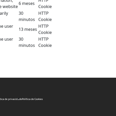
mation,
HTTP
6 meses
he website
Cookie
arily
30
HTTP
minutos
Cookie
he user
HTTP
13 meses
Cookie
he user
30
HTTP
minutos
Cookie
ítica de privacidade
Política de Cookies