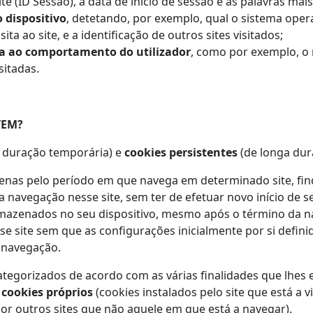
e (ID Sessão), a data de início de sessão e as palavras mai
 dispositivo
, detetando, por exemplo, qual o sistema opera
ita ao site, e a identificação de outros sites visitados;
va ao comportamento do utilizador
, como por exemplo, o 
sitadas.
TEM?
 duração temporária) e
cookies persistentes
(de longa dur
penas pelo período em que navega em determinado site, find
 navegação nesse site, sem ter de efetuar novo início de 
mazenados no seu dispositivo, mesmo após o término da na
esse site sem que as configurações inicialmente por si defi
 navegação.
tegorizados de acordo com as várias finalidades que lhes 
m
cookies próprios
(cookies instalados pelo site que está a v
por outros sites que não aquele em que está a navegar).