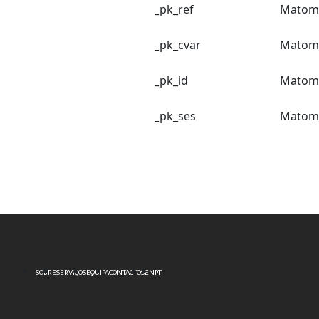
_pk_ref
Matom
_pk_cvar
Matom
_pk_id
Matom
_pk_ses
Matom
SOBRE
SERVIÇOS
EQUIPA
CONTACTOS
EN
PT